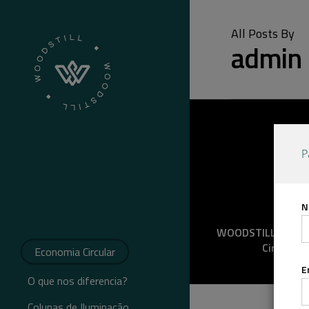
Skip
to
All Posts By
main
admin
content
P
N
WOODSTILL e a E
Circular
Economia Circular
E
O que nos diferencia?
Colunas de Iluminação