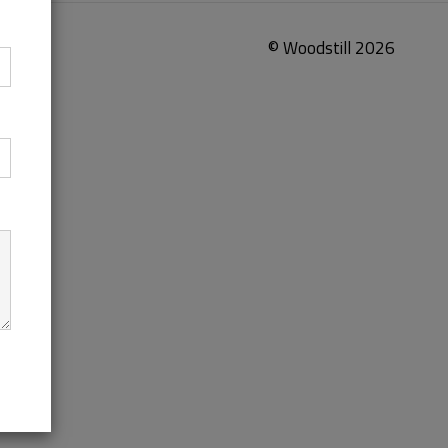
© Woodstill
2026