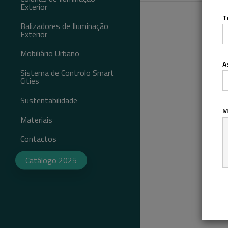
Exterior
T
LRUST
Balizadores de Iluminação
Exterior
QUADRA
RECTA
TORRE
Mobiliário Urbano
A
BALIZA
Bancos
Sistema de Controlo Smart
Cities
Suportes Bicicletas
Refletores
Sustentabilidade
M
Pimenteiros
Materiais
Lava-pés
Contactos
Catálogo 2025