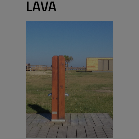
L
A
V
A