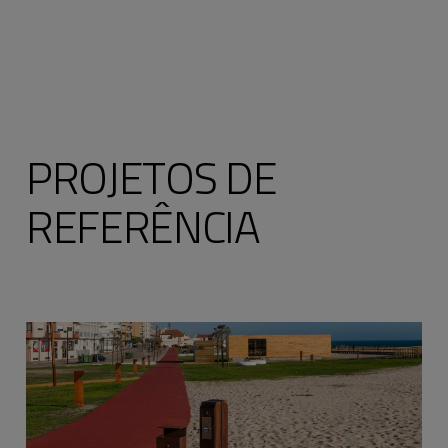
P
R
O
J
E
T
O
S
D
E
R
E
F
E
R
Ê
N
C
I
A