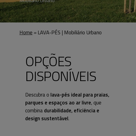
Mobiliário Urbano
Home
»
LAVA-PÉS | Mobiliário Urbano
O
P
Ç
Õ
E
S
D
I
S
P
O
N
Í
V
E
I
S
Descubra o
lava-pés ideal para praias,
parques e espaços ao ar livre
, que
combina
durabilidade, eficiência e
design sustentável
.