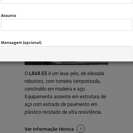
Assunto
Mensagem (opcional)
O
LAVA ES
é um lava-pés, de elevada
robustez, com torneira temporizada,
construído em madeira e aço.
Concordo com a
Política de Privacidade
Equipamento assente em estrutura de
aço com estrado de pavimento em
Gostaria de receber comunicações de marketing,
plástico reciclado de alta resistência.
nomeadamente produtos e informações da WOODSTILL, seja
através de e-mail, telefone ou SMS, por forma a personalizar e a
melhorar a minha experiência
Ver informação técnica