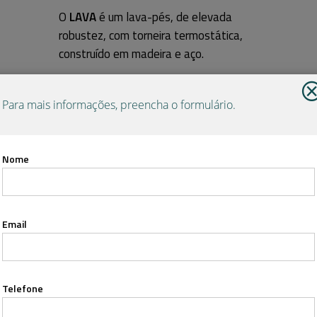
O
LAVA
é um lava-pés, de elevada
robustez, com torneira termostática,
construído em madeira e aço.
Ver informação técnica
Para mais informações, preencha o formulário.
L
A
V
A
E
S
Nome
Email
Telefone