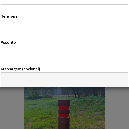
O
Refletor Q
é construído em madeira,
de secção quadrada.
Telefone
Ver informação técnica
Assunto
R
E
F
L
E
T
O
R
C
Mensagem (opcional)
Concordo com a
Política de Privacidade