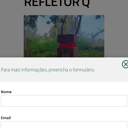
R
E
F
L
E
T
O
R
Q
Para mais informações, preencha o formulário.
Nome
Email