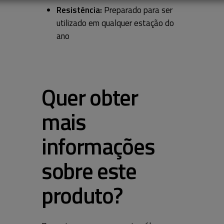
Resistência:
Preparado para ser
utilizado em qualquer estação do
ano
Concordo com a
Política de Privacidade
Gostaria de receber comunicações de marketing,
nomeadamente produtos e informações da WOODSTILL, seja
Quer obter
através de e-mail, telefone ou SMS, por forma a personalizar e a
mais
melhorar a minha experiência
informações
sobre este
produto?