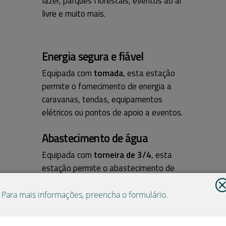
lazer, parques florestais, eventos ao ar
livre e muito mais.
Energia segura e fiável
Equipada com
tomada
, esta estação
permite o fornecimento de energia a
caravanas, tendas, equipamentos
elétricos ou pontos de apoio a eventos.
Abastecimento de água
Equipada com
torneira de 3/4
, esta
estação permite o abastecimento de
água para caravanas, tendas ou pontos
de apoio a eventos.
Para mais informações, preencha o formulário.
Iluminação inteligente