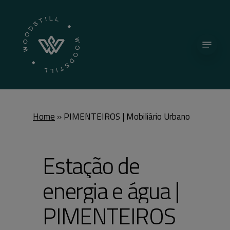
Skip
to
Close
main
Menu
Menu
content
Home
»
PIMENTEIROS | Mobiliário Urbano
E
s
t
a
ç
ã
o
d
e
e
n
e
r
g
i
a
e
á
g
u
a
|
P
I
M
E
N
T
E
I
R
O
S